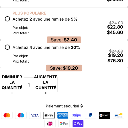
Prix total :
PLUS POPULAIRE
Achetez
2
avec une remise de
5
%
$24.00
$22.80
Par objet:
$45.60
Prix total :
Save:
$2.40
Achetez
4
avec une remise de
20
%
$24.00
$19.20
Par objet:
$76.80
Prix total :
Save:
$19.20
DIMINUER
AUGMENTER
LA
LA
QUANTITÉ
QUANTITÉ
Paiement sécurisé 🔒