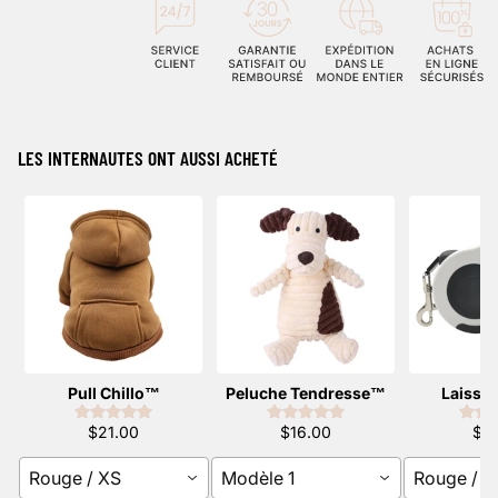
LES INTERNAUTES ONT AUSSI ACHETÉ
Pull Chillo™️
Peluche Tendresse™️
Laisse 
$21.00
$16.00
$2
Rouge / XS
Modèle 1
Rouge / 