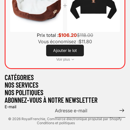
Prix total :
$106.20
$118.00
Vous économisez :
$11.80
Ajouter le lot
Voir plus
Politique de confidentialité
CATÉGORIES
Politique d’expédition
NOS SERVICES
Mentions légales
NOS POLITIQUES
Politique de remboursement
ABONNEZ-VOUS À NOTRE NEWSLETTER
Conditions d’utilisation
E-mail
Coordonnées
© 2026
RoyalFrenchie
,
Commerce électronique propulsé par Shopify
Conditions et politiques