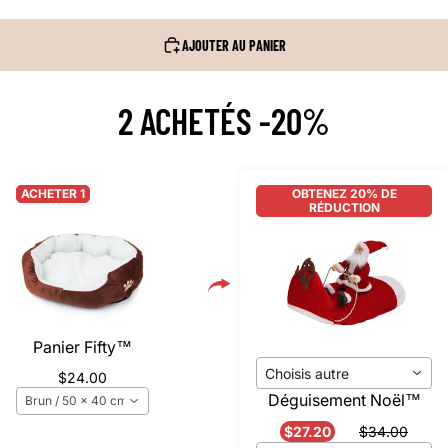
AJOUTER AU PANIER
2 ACHETÉS -20%
ACHETER 1
OBTENEZ 20% DE
RÉDUCTION
Panier Fifty™️
Choisis autre
$24.00
Déguisement Noël™️
Brun / 50 x 40 cm
$27.20
$34.00