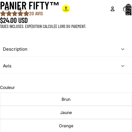
PANIER FIFTY™️
NOMB
TOTA
D’ARTIC
20 AVIS
DANS 
PANIER
$24.00 USD
TAXES INCLUSES. EXPÉDITION CALCULÉE LORS DU PAIEMENT.
Description
Avis
Couleur
Brun
Jaune
Orange