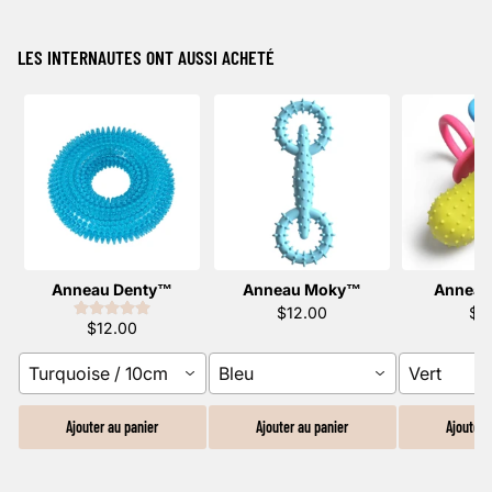
LES INTERNAUTES ONT AUSSI ACHETÉ
Anneau Denty™️
Anneau Moky™️
Anneau
$12.00
$1
$12.00
Turquoise / 10cm
Bleu
Vert
Ajouter au panier
Ajouter au panier
Ajouter 