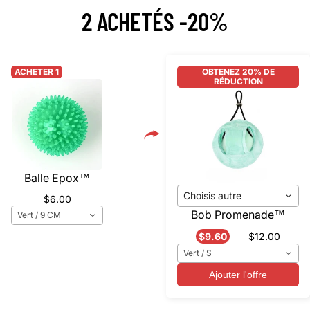
2 ACHETÉS -20%
ACHETER 1
OBTENEZ 20% DE
RÉDUCTION
Balle Epox™️
Choisis autre
$6.00
Bob Promenade™️
Vert / 9 CM
$9.60
$12.00
Vert / S
Ajouter l'offre