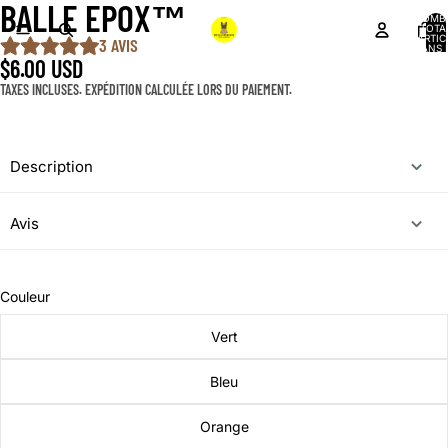
BALLE EPOX™️
NOMB
TOTA
D’ARTIC
3 AVIS
DANS 
PANIER
$6.00 USD
TAXES INCLUSES. EXPÉDITION CALCULÉE LORS DU PAIEMENT.
Description
Avis
Couleur
Vert
Bleu
Orange