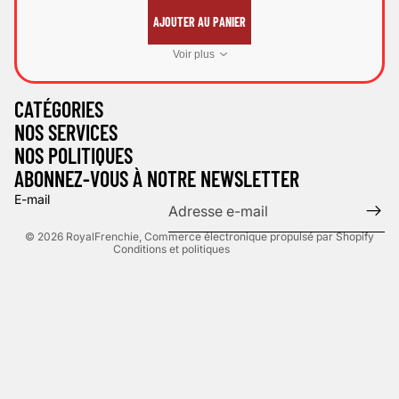
AJOUTER AU PANIER
Voir plus
Politique de confidentialité
CATÉGORIES
Politique d’expédition
NOS SERVICES
Mentions légales
NOS POLITIQUES
Politique de remboursement
ABONNEZ-VOUS À NOTRE NEWSLETTER
Conditions d’utilisation
E-mail
Coordonnées
© 2026
RoyalFrenchie
,
Commerce électronique propulsé par Shopify
Conditions et politiques