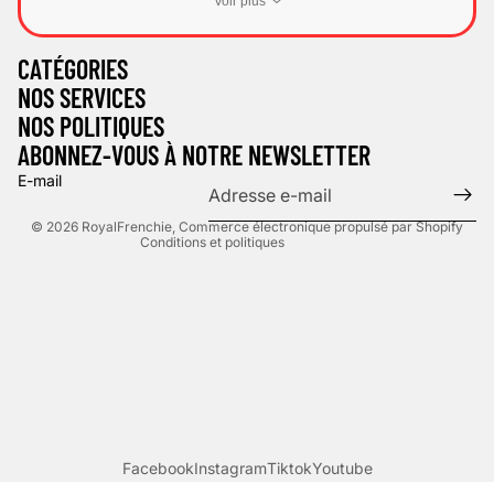
Voir plus
Politique de confidentialité
CATÉGORIES
Politique d’expédition
NOS SERVICES
Mentions légales
NOS POLITIQUES
Politique de remboursement
ABONNEZ-VOUS À NOTRE NEWSLETTER
Conditions d’utilisation
E-mail
Coordonnées
© 2026
RoyalFrenchie
,
Commerce électronique propulsé par Shopify
Conditions et politiques
Facebook
Instagram
Tiktok
Youtube