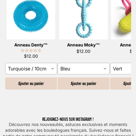
Anneau Denty™️
Anneau Moky™️
Anneau
$12.00
$1
$12.00
Turquoise / 10cm
Bleu
Vert
Ajouter au panier
Ajouter au panier
Ajouter 
REJOIGNEZ-NOUS SUR INSTAGRAM !
Découvrez nos nouveautés, astuces exclusives et moments
adorables avec les bouledogues français. Suivez-nous et faites
partie de notre communauté passionnée du bouledogue français !