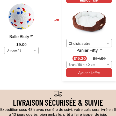
RÉDUCTION
Balle Bluty™️
Choisis autre
$9.00
Panier Fifty™️
Unique / S
$19.20
$24.00
Brun / 50 x 40 cm
Ajouter l'offre
LIVRAISON SÉCURISÉE & SUIVIE
Expédition sous 48h avec numéro de suivi. votre colis sera livré en 6
à 10 jours ouvrés, bien emballé, prêt à faire japper de joie.