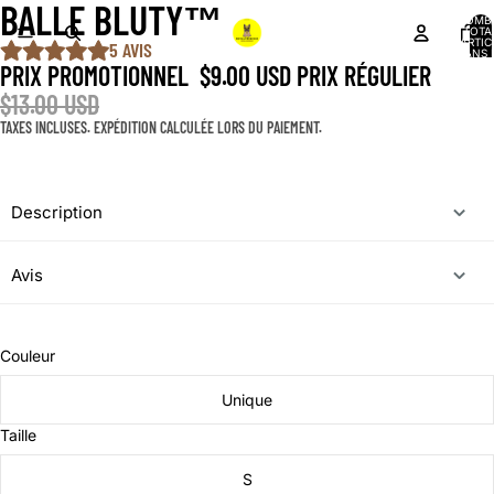
BALLE BLUTY™️
NOMB
TOTA
D’ARTIC
5 AVIS
DANS 
PANIER
PRIX PROMOTIONNEL
$9.00 USD
PRIX RÉGULIER
$13.00 USD
TAXES INCLUSES. EXPÉDITION CALCULÉE LORS DU PAIEMENT.
Description
Avis
Couleur
Unique
Taille
S