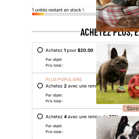
1 unités restant en stock !
ACHETEZ PLUS, 
Achetez
1
pour
$20.00
Par objet:
Prix total :
PLUS POPULAIRE
Achetez
2
avec une remise de
5
%
Par objet:
Prix total :
Save
Achetez
4
avec une remise de
20
%
Par objet:
Prix total :
Save: