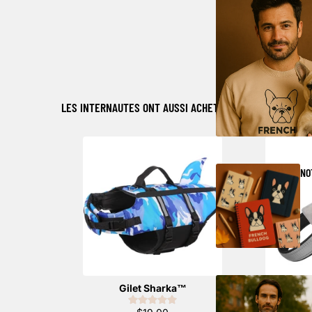
LES INTERNAUTES ONT AUSSI ACHETÉ
NO
Gilet Sharka™️
Ha