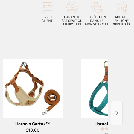
Harnais Cartox™
Harnais Chico™️
$10.00