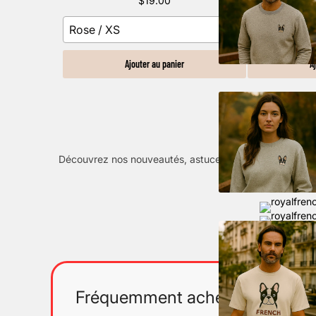
$19.00
Rose / XS
Noir / S
Ajouter au panier
A
Découvrez nos nouveautés, astuces exclusives et mome
Fréquemment achetés ensemb