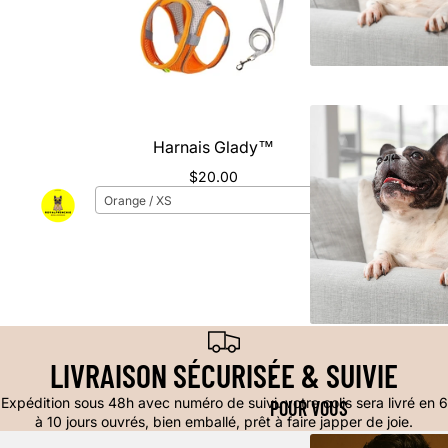
Harnais Glady™️
$20.00
Orange / XS
LIVRAISON SÉCURISÉE & SUIVIE
Expédition sous 48h avec numéro de suivi. votre colis sera livré en 6
POUR VOUS
à 10 jours ouvrés, bien emballé, prêt à faire japper de joie.