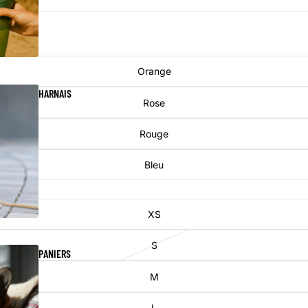
Orange
HARNAIS
Rose
Rouge
Bleu
XS
S
PANIERS
M
L