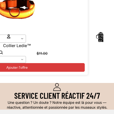
NOMBRE
TOTAL
D’ARTICLES
DANS LE
PANIER: 0
Collier Ledie™️
COMPTE
$11.00
AUTRES OPTIONS DE CONNEXION
Commandes
Profil
Ajouter l'offre
SERVICE CLIENT RÉACTIF 24/7
Une question ? Un doute ? Notre équipe est là pour vous —
réactive, attentionnée et passionnée par les museaux stylés.