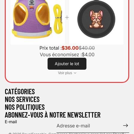
Prix total :
$36.00
$40.00
Vous économisez :
$4.00
Ajouter le lot
Voir plus
Politique de confidentialité
CATÉGORIES
Politique d’expédition
NOS SERVICES
Mentions légales
NOS POLITIQUES
Politique de remboursement
ABONNEZ-VOUS À NOTRE NEWSLETTER
Conditions d’utilisation
E-mail
Coordonnées