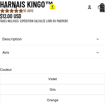
HARNAIS KINGO™️
NOMB
TOTA
D’ARTIC
10 AVIS
DANS 
PANIER
$12.00 USD
TAXES INCLUSES. EXPÉDITION CALCULÉE LORS DU PAIEMENT.
Description
Avis
Couleur
Violet
Gris
Orange