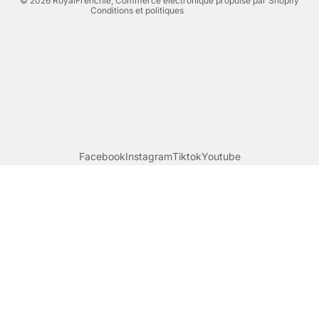
© 2026
RoyalFrenchie
,
Commerce électronique propulsé par Shopify
Conditions et politiques
Facebook
Instagram
Tiktok
Youtube