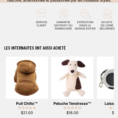
réactive, attentionnée et passionnée par les museaux stylés.
LES INTERNAUTES ONT AUSSI ACHETÉ
Pull Chillo™️
Peluche Tendresse™️
Laisse 
$21.00
$16.00
$2