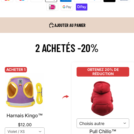
AJOUTER AU PANIER
2 ACHETÉS -20%
ACHETER 1
OBTENEZ 20% DE
RÉDUCTION
Harnais Kingo™️
Choisis autre
$12.00
Pull Chillo™️
Violet / XS