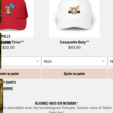
PULLS
quette Tirox™️
Casquette Baty™️
FEMME
$32.00
$43.00
Noir
N
jouter au panier
Ajouter au panier
T-SHIRTS
HOMME
REJOIGNEZ-NOUS SUR INSTAGRAM !
nts adorables avec les bouledogues français. Suivez-nous et faite
français !