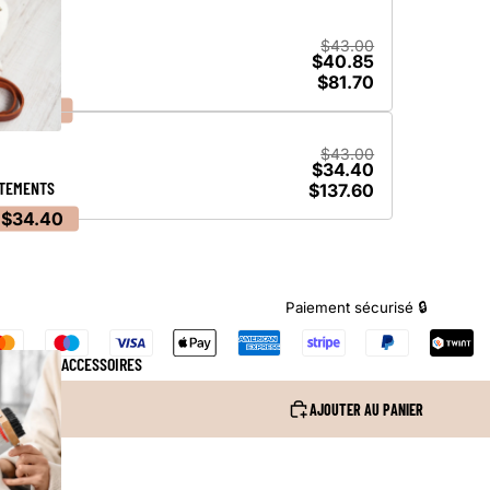
$43.00
$40.85
$81.70
:
$4.30
$43.00
$34.40
TEMENTS
$137.60
$34.40
Paiement sécurisé 🔒
ACCESSOIRES
AJOUTER AU PANIER