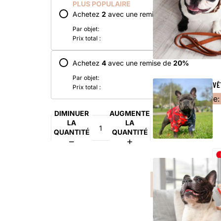
PLUS POPULAIRE
Achetez
2
avec une remise de
5
%
Par objet:
Prix total :
Save
Achetez
4
avec une remise de
20
%
Par objet:
VÊ
Prix total :
Save:
DIMINUER
AUGMENTER
LA
LA
QUANTITÉ
QUANTITÉ