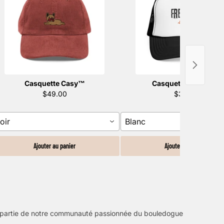
Casquette Casy™️
Casquette Trucky™️
$49.00
$31.00
oir
Blanc
Ajouter au panier
Ajouter au panier
s partie de notre communauté passionnée du bouledogue