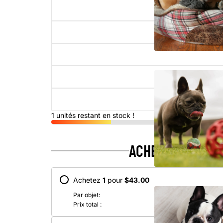
1 unités restant en stock !
ACHETEZ PLUS, 
Achetez
1
pour
$43.00
Par objet:
Prix total :