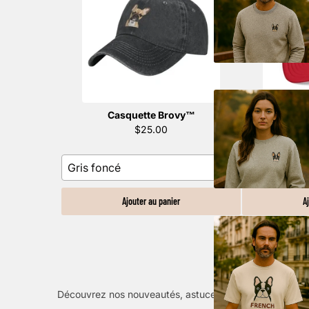
Casquette Brovy™️
Cas
$25.00
Gris foncé
Bleu marine
Ajouter au panier
A
Découvrez nos nouveautés, astuces exclusives et mome