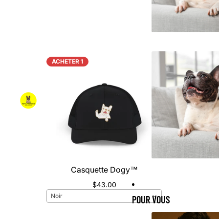
ACHETER 1
Casquette Dogy™️
$43.00
Noir
POUR VOUS