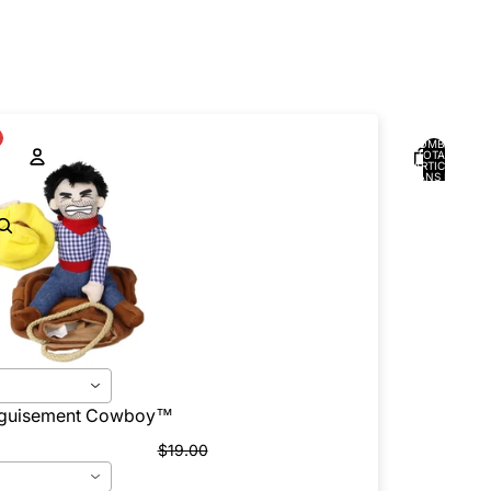
NOMBRE
TOTAL
D’ARTICLES
DANS LE
PANIER: 0
COMPTE
AUTRES OPTIONS DE CONNEXION
Commandes
Profil
guisement Cowboy™️
$19.00