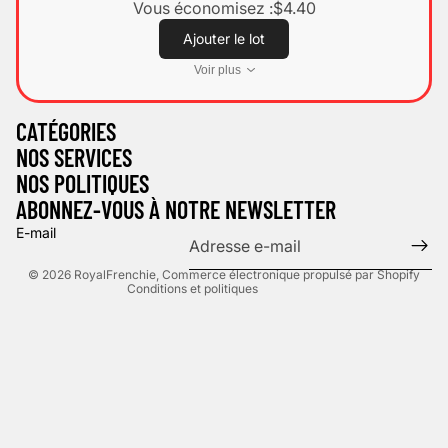
Vous économisez :
$4.40
Ajouter le lot
Voir plus
Politique de confidentialité
CATÉGORIES
Politique d’expédition
NOS SERVICES
Mentions légales
NOS POLITIQUES
Politique de remboursement
ABONNEZ-VOUS À NOTRE NEWSLETTER
Conditions d’utilisation
E-mail
Coordonnées
© 2026
RoyalFrenchie
,
Commerce électronique propulsé par Shopify
Conditions et politiques