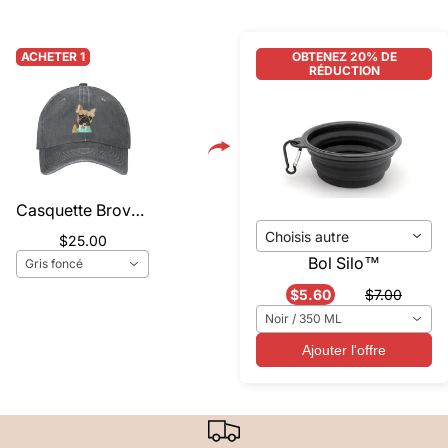
ACHETER 1
OBTENEZ 20% DE
RÉDUCTION
Casquette Brovy™️
Choisis autre
$25.00
Bol Silo™️
Gris foncé
$5.60
$7.00
Noir / 350 ML
Ajouter l'offre