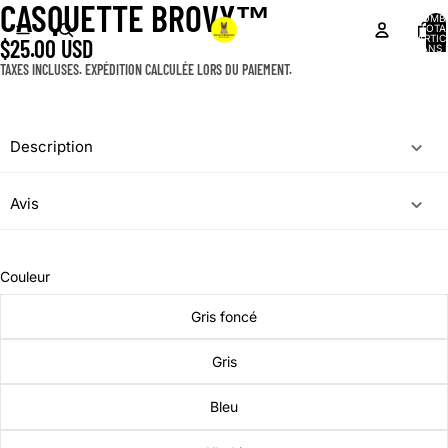
CASQUETTE BROVY™️
NOMB
TOTA
D’ARTIC
$25.00 USD
DANS 
PANIER
TAXES INCLUSES. EXPÉDITION CALCULÉE LORS DU PAIEMENT.
Description
Avis
Couleur
Gris foncé
Gris
Bleu