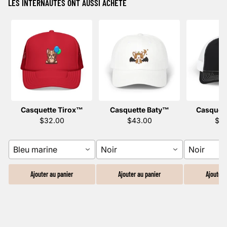
LES INTERNAUTES ONT AUSSI ACHETÉ
Casquette Tirox™️
Casquette Baty™️
Casquet
$32.00
$43.00
$4
Bleu marine
Noir
Noir
Ajouter au panier
Ajouter au panier
Ajouter 