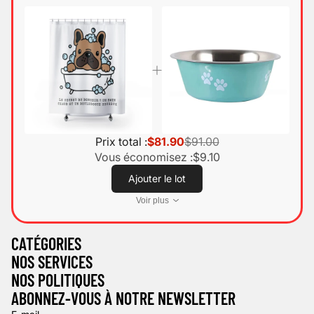
Prix total :
$81.90
$91.00
Vous économisez :
$9.10
Ajouter le lot
Voir plus
Politique de confidentialité
CATÉGORIES
Politique d’expédition
NOS SERVICES
Mentions légales
NOS POLITIQUES
Politique de remboursement
ABONNEZ-VOUS À NOTRE NEWSLETTER
Conditions d’utilisation